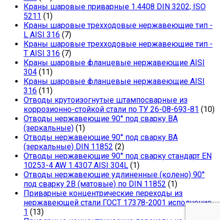
Краны шаровые приварные 1.4408 DIN 3202; ISO
5211
(1)
Краны шаровые трехходовые нержавеющие тип -
L AISI 316
(7)
Краны шаровые трехходовые нержавеющие тип -
T AISI 316
(7)
Краны шаровые фланцевые нержавеющие AISI
304
(11)
Краны шаровые фланцевые нержавеющие AISI
316
(11)
Отводы крутоизогнутые штампосварные из
коррозионно-стойкой стали по ТУ 26-08-693-81
(10)
Отводы нержавеющие 90° под сварку ВА
(зеркальные)
(1)
Отводы нержавеющие 90° под сварку ВА
(зеркальные) DIN 11852
(2)
Отводы нержавеющие 90° под сварку стандарт EN
10253-4 AW 1.4307 AISI 304L
(1)
Отводы нержавеющие удлиненные (колено) 90°
под сварку 2В (матовые) по DIN 11852
(1)
Приварные концентрические переходы из
нержавеющей стали ГОСТ 17378-2001 исполнение
1
(13)