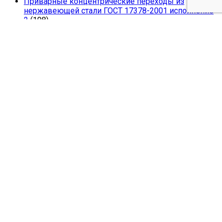
Приварные концентрические переходы из
нержавеющей стали ГОСТ 17378-2001 исполнение
2
(108)
Резьбовые фитинги из нержавеющей стали AISI
304; DIN; ISO; SMS;
(3)
Сварные переходные тройники из
коррозионностойкой стали ОСТ 34-10-511-90
(37)
Сварные равнопроходные тройники из
коррозионностойкой стали ОСТ 34-10-510-90
(32)
Фланцы молибденовые нержавеющие плоские
ГОСТ 33259 взамен ГОСТ 12820
(68)
Фланцы нержавеющие воротниковые ГОСТ 33259
взамен ГОСТ 12821
(112)
Фланцы нержавеющие плоские ГОСТ 33259
взамен ГОСТ 12820
(79)
Хомуты нержавеющие для труб с держателем (на
ножке) AISI 304
(1)
Шайбы плоские нержавеющие - AISI 304 DIN 125
A2; ГОСТ 11371; ISO 7089
(8)
© 2011-2026 Cоюз Металл 77. Все права защищены.
×
×