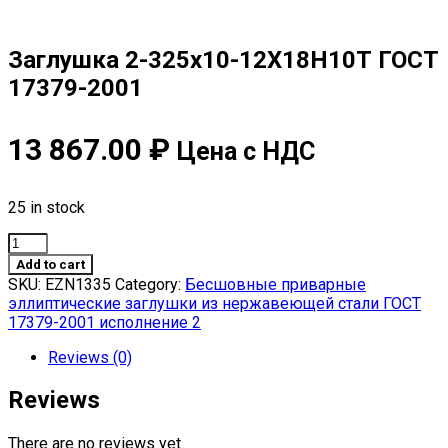
Заглушка 2-325х10-12Х18Н10Т ГОСТ
17379-2001
13 867.00
₽
Цена с НДС
25 in stock
Заглушка
2-
Add to cart
325х10-
SKU:
EZN1335
Category:
Бесшовные приварные
12Х18Н10Т
эллиптические заглушки из нержавеющей стали ГОСТ
ГОСТ
17379-2001 исполнение 2
17379-
2001
Reviews (0)
quantity
Reviews
There are no reviews yet.