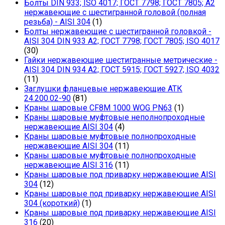
Болты DIN 933; ISO 4017; ГОСТ 7798; ГОСТ 7805; А2
нержавеющие с шестигранной головой (полная
резьба) - AISI 304
(1)
Болты нержавеющие с шестигранной головкой -
AISI 304 DIN 933 A2; ГОСТ 7798; ГОСТ 7805; ISO 4017
(30)
Гайки нержавеющие шестигранные метрические -
AISI 304 DIN 934 А2; ГОСТ 5915; ГОСТ 5927; ISO 4032
(11)
Заглушки фланцевые нержавеющие АТК
24.200.02-90
(81)
Краны шаровые CF8M 1000 WOG PN63
(1)
Краны шаровые муфтовые неполнопроходные
нержавеющие AISI 304
(4)
Краны шаровые муфтовые полнопроходные
нержавеющие AISI 304
(11)
Краны шаровые муфтовые полнопроходные
нержавеющие AISI 316
(11)
Краны шаровые под приварку нержавеющие AISI
304
(12)
Краны шаровые под приварку нержавеющие AISI
304 (короткий)
(1)
Краны шаровые под приварку нержавеющие AISI
316
(20)