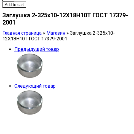
2-
Add to cart
325х10-
Заглушка 2-325х10-12Х18Н10Т ГОСТ 17379-
12Х18Н10Т
ГОСТ
2001
17379-
2001
Главная страница
»
Магазин
»
Заглушка 2-325х10-
quantity
12Х18Н10Т ГОСТ 17379-2001
Предыдущий товар
Следующий товар