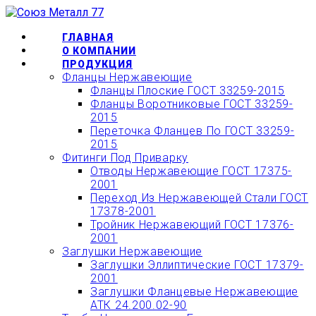
Перейти
ОФОРМИТЬ БЫСТРЫЙ
к
ЗАКАЗ ИЛИ ЗАКАЗАТЬ
КУПИТЬ
содержимому
ГЛАВНАЯ
О КОМПАНИИ
ТОВАР ОНЛАЙН
ПРОДУКЦИЯ
Фланцы Нержавеющие
Фланцы Плоские ГОСТ 33259-2015
Фланцы Воротниковые ГОСТ 33259-
2015
Переточка Фланцев По ГОСТ 33259-
2015
Фитинги Под Приварку
Отводы Нержавеющие ГОСТ 17375-
2001
Переход Из Нержавеющей Стали ГОСТ
17378-2001
Тройник Нержавеющий ГОСТ 17376-
2001
Заглушки Нержавеющие
Заглушки Эллиптические ГОСТ 17379-
2001
Заглушки Фланцевые Нержавеющие
АТК 24.200.02-90