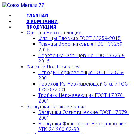
Перейти
ОФОРМИТЬ БЫСТРЫЙ
к
ЗАКАЗ ИЛИ ЗАКАЗАТЬ
КУПИТЬ
содержимому
ГЛАВНАЯ
О КОМПАНИИ
ТОВАР ОНЛАЙН
ПРОДУКЦИЯ
Фланцы Нержавеющие
Фланцы Плоские ГОСТ 33259-2015
Фланцы Воротниковые ГОСТ 33259-
2015
Переточка Фланцев По ГОСТ 33259-
2015
Фитинги Под Приварку
Отводы Нержавеющие ГОСТ 17375-
2001
Переход Из Нержавеющей Стали ГОСТ
17378-2001
Тройник Нержавеющий ГОСТ 17376-
2001
Заглушки Нержавеющие
Заглушки Эллиптические ГОСТ 17379-
2001
Заглушки Фланцевые Нержавеющие
АТК 24.200.02-90