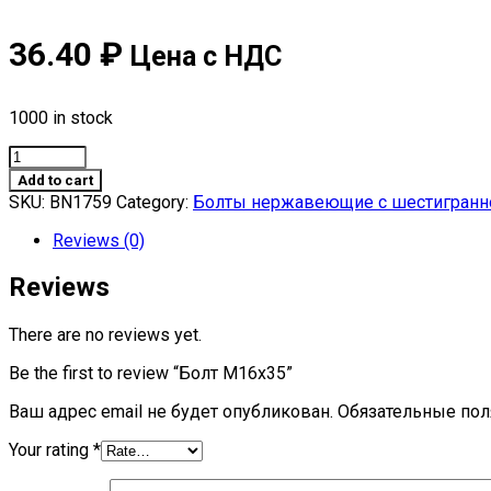
36.40
₽
Цена с НДС
1000 in stock
Болт
М16х35
Add to cart
quantity
SKU:
BN1759
Category:
Болты нержавеющие с шестигранной 
Reviews (0)
Reviews
There are no reviews yet.
Be the first to review “Болт М16х35”
Ваш адрес email не будет опубликован.
Обязательные по
Your rating
*