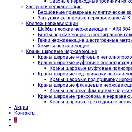
Сварные переходные тройники из ко
Заглушки нержавеющие
Бесшовные приварные эллиптические заг
Заглушки фланцевые нержавеющие АТК 2
Крепеж нержавеющий
Шайбы плоские нержавеющие – AISI 304 D
Болты нержавеющие с шестигранной головк
Гайки нержавеющие шестигранные метричес
Хомуты нержавеющие
Краны шаровые нержавеющие
Краны шаровые муфтовые неполнопрохо
Краны шаровые муфтовые полнопроходн
Краны шаровые муфтовые полнопро
Краны шаровые под приварку нержавеющ
Краны шаровые под приварку нерж
Краны шаровые фланцевые нержавеющие
Краны шаровые фланцевые нержав
Краны шаровые трехходовые нержавеющие
Краны шаровые трехходовые нержав
Акции
Контакты
0