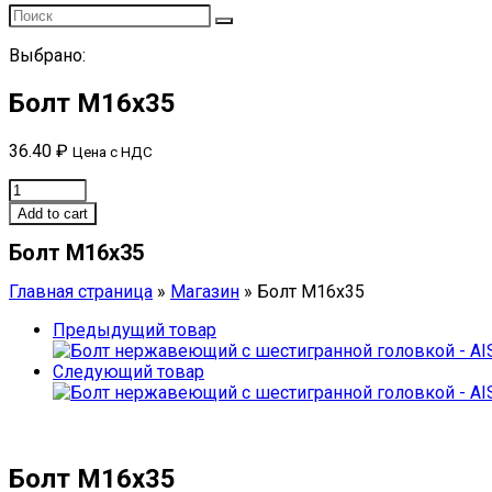
Выбрано:
Болт М16х35
36.40
₽
Цена с НДС
Болт
М16х35
Add to cart
quantity
Болт М16х35
Главная страница
»
Магазин
»
Болт М16х35
Предыдущий товар
Следующий товар
Болт М16х35