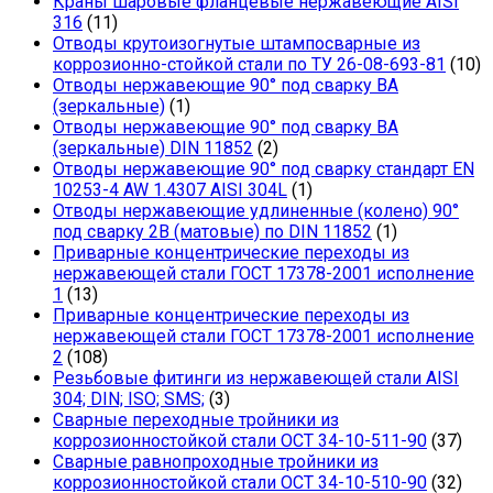
Краны шаровые фланцевые нержавеющие AISI
316
(11)
Отводы крутоизогнутые штампосварные из
коррозионно-стойкой стали по ТУ 26-08-693-81
(10)
Отводы нержавеющие 90° под сварку ВА
(зеркальные)
(1)
Отводы нержавеющие 90° под сварку ВА
(зеркальные) DIN 11852
(2)
Отводы нержавеющие 90° под сварку стандарт EN
10253-4 AW 1.4307 AISI 304L
(1)
Отводы нержавеющие удлиненные (колено) 90°
под сварку 2В (матовые) по DIN 11852
(1)
Приварные концентрические переходы из
нержавеющей стали ГОСТ 17378-2001 исполнение
1
(13)
Приварные концентрические переходы из
нержавеющей стали ГОСТ 17378-2001 исполнение
2
(108)
Резьбовые фитинги из нержавеющей стали AISI
304; DIN; ISO; SMS;
(3)
Сварные переходные тройники из
коррозионностойкой стали ОСТ 34-10-511-90
(37)
Сварные равнопроходные тройники из
коррозионностойкой стали ОСТ 34-10-510-90
(32)