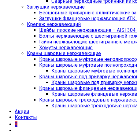
Сварные переходные тройники из ко
Заглушки нержавеющие
Бесшовные приварные эллиптические заг
Заглушки фланцевые нержавеющие АТК 2
Крепеж нержавеющий
Шайбы плоские нержавеющие – AISI 304 D
Болты нержавеющие с шестигранной головк
Гайки нержавеющие шестигранные метричес
Хомуты нержавеющие
Краны шаровые нержавеющие
Краны шаровые муфтовые неполнопрохо
Краны шаровые муфтовые полнопроходн
Краны шаровые муфтовые полнопро
Краны шаровые под приварку нержавеющ
Краны шаровые под приварку нерж
Краны шаровые фланцевые нержавеющие
Краны шаровые фланцевые нержав
Краны шаровые трехходовые нержавеющие
Краны шаровые трехходовые нержав
Акции
Контакты
0