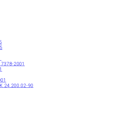
ТРЫЙ ЗАКАЗ ИЛИ ЗАКАЗАТЬ ТОВАР ОНЛ
5
5
1
17378-2001
1
001
 24.200.02-90