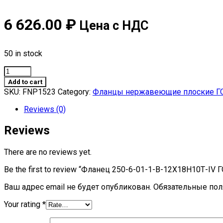
6 626.00
₽
Цена с НДС
50 in stock
Фланец
250-
Add to cart
6-
SKU:
FNP1523
Category:
Фланцы нержавеющие плоские ГО
01-
1-
Reviews (0)
В-12Х18Н10Т-
IV
Reviews
ГОСТ
33259
There are no reviews yet.
quantity
Be the first to review “Фланец 250-6-01-1-В-12Х18Н10Т-IV 
Ваш адрес email не будет опубликован.
Обязательные по
Your rating
*