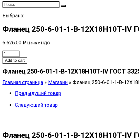
Выбрано:
Фланец 250-6-01-1-В-12Х18Н10Т-IV 
6 626.00
₽
Цена с НДС
Фланец
250-
Add to cart
6-
Фланец 250-6-01-1-В-12Х18Н10Т-IV ГОСТ 332
01-
1-
Главная страница
»
Магазин
»
Фланец 250-6-01-1-В-12Х18
В-12Х18Н10Т-
IV
Предыдущий товар
ГОСТ
33259
Следующий товар
quantity
Фланец 250-6-01-1-В-12Х18Н10Т-IV 