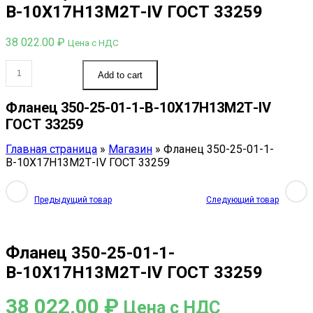
В-10Х17Н13М2Т-IV ГОСТ 33259
38 022.00
₽
Цена с НДС
Фланец
Add to cart
350-
25-
01-
Фланец 350-25-01-1-В-10Х17Н13М2Т-IV
1-
ГОСТ 33259
В-10Х17Н13М2Т-
IV
Главная страница
»
Магазин
»
Фланец 350-25-01-1-
ГОСТ
В-10Х17Н13М2Т-IV ГОСТ 33259
33259
quantity
Предыдущий товар
Следующий товар
Фланец 350-25-01-1-
В-10Х17Н13М2Т-IV ГОСТ 33259
38 022.00
₽
Цена с НДС