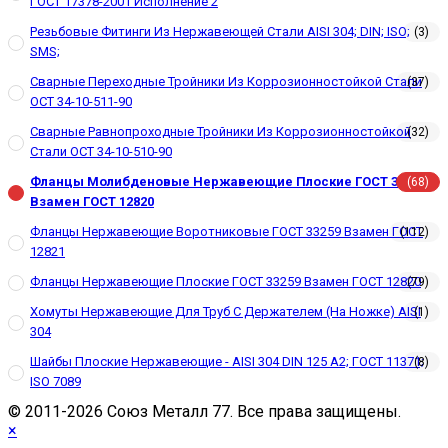
ГОСТ 17378-2001 Исполнение 2
Резьбовые Фитинги Из Нержавеющей Стали AISI 304; DIN; ISO;
(3)
SMS;
Сварные Переходные Тройники Из Коррозионностойкой Стали
(37)
ОСТ 34-10-511-90
Сварные Равнопроходные Тройники Из Коррозионностойкой
(32)
Стали ОСТ 34-10-510-90
Фланцы Молибденовые Нержавеющие Плоские ГОСТ 33259
(68)
Взамен ГОСТ 12820
Фланцы Нержавеющие Воротниковые ГОСТ 33259 Взамен ГОСТ
(112)
12821
Фланцы Нержавеющие Плоские ГОСТ 33259 Взамен ГОСТ 12820
(79)
Хомуты Нержавеющие Для Труб С Держателем (на Ножке) AISI
(1)
304
Шайбы Плоские Нержавеющие - AISI 304 DIN 125 A2; ГОСТ 11371;
(8)
ISO 7089
© 2011-2026 Cоюз Металл 77. Все права защищены.
×