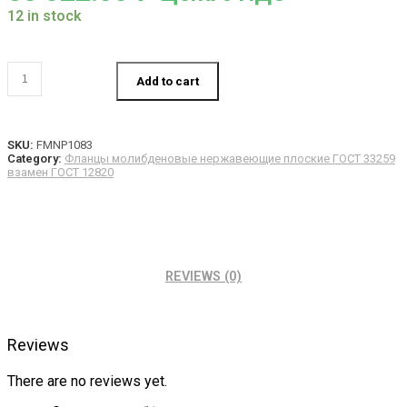
12 in stock
Фланец
Add to cart
350-
25-
01-
1-
SKU:
FMNP1083
В-10Х17Н13М2Т-
Category:
Фланцы молибденовые нержавеющие плоские ГОСТ 33259
IV
взамен ГОСТ 12820
ГОСТ
33259
quantity
REVIEWS (0)
Reviews
There are no reviews yet.