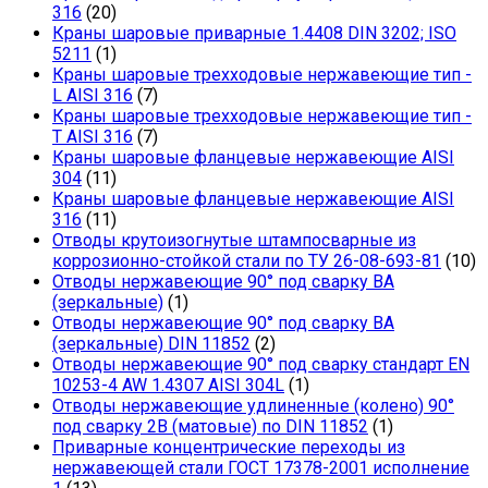
316
(20)
Краны шаровые приварные 1.4408 DIN 3202; ISO
5211
(1)
Краны шаровые трехходовые нержавеющие тип -
L AISI 316
(7)
Краны шаровые трехходовые нержавеющие тип -
T AISI 316
(7)
Краны шаровые фланцевые нержавеющие AISI
304
(11)
Краны шаровые фланцевые нержавеющие AISI
316
(11)
Отводы крутоизогнутые штампосварные из
коррозионно-стойкой стали по ТУ 26-08-693-81
(10)
Отводы нержавеющие 90° под сварку ВА
(зеркальные)
(1)
Отводы нержавеющие 90° под сварку ВА
(зеркальные) DIN 11852
(2)
Отводы нержавеющие 90° под сварку стандарт EN
10253-4 AW 1.4307 AISI 304L
(1)
Отводы нержавеющие удлиненные (колено) 90°
под сварку 2В (матовые) по DIN 11852
(1)
Приварные концентрические переходы из
нержавеющей стали ГОСТ 17378-2001 исполнение