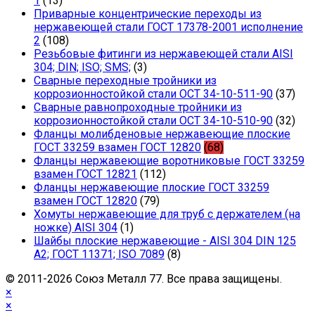
1
(13)
Приварные концентрические переходы из
нержавеющей стали ГОСТ 17378-2001 исполнение
2
(108)
Резьбовые фитинги из нержавеющей стали AISI
304; DIN; ISO; SMS;
(3)
Сварные переходные тройники из
коррозионностойкой стали ОСТ 34-10-511-90
(37)
Сварные равнопроходные тройники из
коррозионностойкой стали ОСТ 34-10-510-90
(32)
Фланцы молибденовые нержавеющие плоские
ГОСТ 33259 взамен ГОСТ 12820
(68)
Фланцы нержавеющие воротниковые ГОСТ 33259
взамен ГОСТ 12821
(112)
Фланцы нержавеющие плоские ГОСТ 33259
взамен ГОСТ 12820
(79)
Хомуты нержавеющие для труб с держателем (на
ножке) AISI 304
(1)
Шайбы плоские нержавеющие - AISI 304 DIN 125
A2; ГОСТ 11371; ISO 7089
(8)
© 2011-2026 Cоюз Металл 77. Все права защищены.
×
×