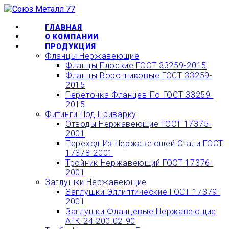
Перейти
ОФОРМИТЬ БЫСТРЫЙ
к
ЗАКАЗ ИЛИ ЗАКАЗАТЬ
КУПИТЬ
содержимому
ГЛАВНАЯ
О КОМПАНИИ
ТОВАР ОНЛАЙН
ПРОДУКЦИЯ
Фланцы Нержавеющие
Фланцы Плоские ГОСТ 33259-2015
Фланцы Воротниковые ГОСТ 33259-
2015
Переточка Фланцев По ГОСТ 33259-
2015
Фитинги Под Приварку
Отводы Нержавеющие ГОСТ 17375-
2001
Переход Из Нержавеющей Стали ГОСТ
17378-2001
Тройник Нержавеющий ГОСТ 17376-
2001
Заглушки Нержавеющие
Заглушки Эллиптические ГОСТ 17379-
2001
Заглушки Фланцевые Нержавеющие
АТК 24.200.02-90