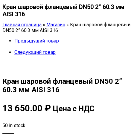
фланцевый
Кран шаровой фланцевый DN50 2” 60.3 мм
DN50
2''
AISI 316
60.3
мм
Главная страница
»
Магазин
»
Кран шаровой фланцевый
AISI
DN50 2” 60.3 мм AISI 316
316
quantity
Предыдущий товар
Следующий товар
Кран шаровой фланцевый DN50 2”
60.3 мм AISI 316
13 650.00
₽
Цена с НДС
50 in stock