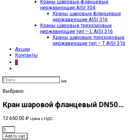
Краны шаровые фланцевые
нержавеющие AISI 304
Краны шаровые фланцевые
нержавеющие AISI 316
Краны шаровые трехходовые
нержавеющие тип – L AISI 316
Краны шаровые трехходовые
нержавеющие тип – T AISI 316
Акции
Контакты
0
Выбрано:
Кран шаровой фланцевый DN50…
13 650.00
₽
Цена с НДС
Кран
шаровой
Add to cart