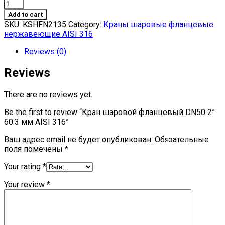
Кран
шаровой
Add to cart
фланцевый
SKU:
KSHFN2135
Category:
Краны шаровые фланцевые
DN50
нержавеющие AISI 316
2''
60.3
Reviews (0)
мм
AISI
Reviews
316
quantity
There are no reviews yet.
Be the first to review “Кран шаровой фланцевый DN50 2”
60.3 мм AISI 316”
Ваш адрес email не будет опубликован.
Обязательные
поля помечены
*
Your rating
*
Your review
*