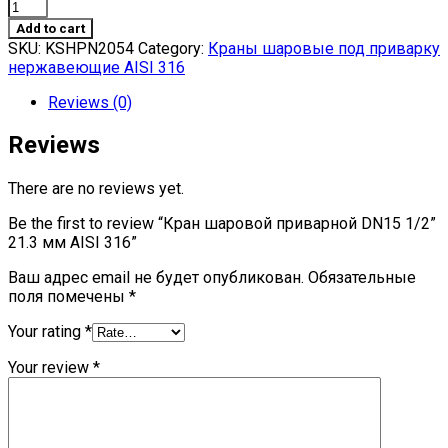
Кран
шаровой
Add to cart
приварной
SKU:
KSHPN2054
Category:
Краны шаровые под приварку
DN15
нержавеющие AISI 316
1/2''
21.3
Reviews (0)
мм
AISI
Reviews
316
quantity
There are no reviews yet.
Be the first to review “Кран шаровой приварной DN15 1/2”
21.3 мм AISI 316”
Ваш адрес email не будет опубликован.
Обязательные
поля помечены
*
Your rating
*
Your review
*