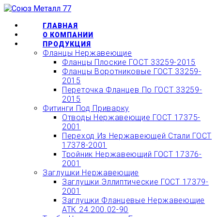
Перейти
ОФОРМИТЬ БЫСТРЫЙ
к
ЗАКАЗ ИЛИ ЗАКАЗАТЬ
КУПИТЬ
содержимому
ГЛАВНАЯ
О КОМПАНИИ
ТОВАР ОНЛАЙН
ПРОДУКЦИЯ
Фланцы Нержавеющие
Фланцы Плоские ГОСТ 33259-2015
Фланцы Воротниковые ГОСТ 33259-
2015
Переточка Фланцев По ГОСТ 33259-
2015
Фитинги Под Приварку
Отводы Нержавеющие ГОСТ 17375-
2001
Переход Из Нержавеющей Стали ГОСТ
17378-2001
Тройник Нержавеющий ГОСТ 17376-
2001
Заглушки Нержавеющие
Заглушки Эллиптические ГОСТ 17379-
2001
Заглушки Фланцевые Нержавеющие
АТК 24.200.02-90