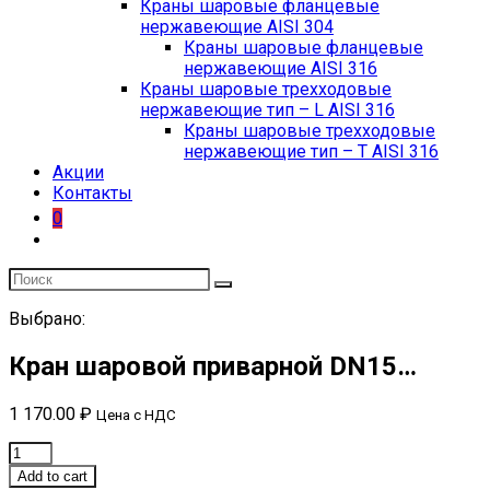
Краны шаровые фланцевые
нержавеющие AISI 304
Краны шаровые фланцевые
нержавеющие AISI 316
Краны шаровые трехходовые
нержавеющие тип – L AISI 316
Краны шаровые трехходовые
нержавеющие тип – T AISI 316
Акции
Контакты
0
Выбрано:
Кран шаровой приварной DN15…
1 170.00
₽
Цена с НДС
Кран
шаровой
Add to cart