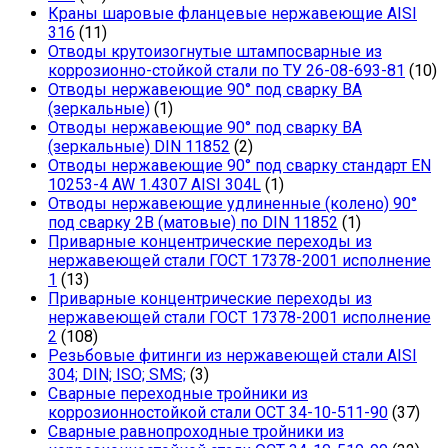
Краны шаровые фланцевые нержавеющие AISI
316
(11)
Отводы крутоизогнутые штампосварные из
коррозионно-стойкой стали по ТУ 26-08-693-81
(10)
Отводы нержавеющие 90° под сварку ВА
(зеркальные)
(1)
Отводы нержавеющие 90° под сварку ВА
(зеркальные) DIN 11852
(2)
Отводы нержавеющие 90° под сварку стандарт EN
10253-4 AW 1.4307 AISI 304L
(1)
Отводы нержавеющие удлиненные (колено) 90°
под сварку 2В (матовые) по DIN 11852
(1)
Приварные концентрические переходы из
нержавеющей стали ГОСТ 17378-2001 исполнение
1
(13)
Приварные концентрические переходы из
нержавеющей стали ГОСТ 17378-2001 исполнение
2
(108)
Резьбовые фитинги из нержавеющей стали AISI
304; DIN; ISO; SMS;
(3)
Сварные переходные тройники из
коррозионностойкой стали ОСТ 34-10-511-90
(37)
Сварные равнопроходные тройники из