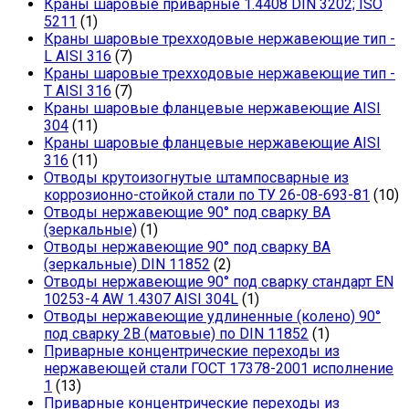
Краны шаровые приварные 1.4408 DIN 3202; ISO
5211
(1)
Краны шаровые трехходовые нержавеющие тип -
L AISI 316
(7)
Краны шаровые трехходовые нержавеющие тип -
T AISI 316
(7)
Краны шаровые фланцевые нержавеющие AISI
304
(11)
Краны шаровые фланцевые нержавеющие AISI
316
(11)
Отводы крутоизогнутые штампосварные из
коррозионно-стойкой стали по ТУ 26-08-693-81
(10)
Отводы нержавеющие 90° под сварку ВА
(зеркальные)
(1)
Отводы нержавеющие 90° под сварку ВА
(зеркальные) DIN 11852
(2)
Отводы нержавеющие 90° под сварку стандарт EN
10253-4 AW 1.4307 AISI 304L
(1)
Отводы нержавеющие удлиненные (колено) 90°
под сварку 2В (матовые) по DIN 11852
(1)
Приварные концентрические переходы из
нержавеющей стали ГОСТ 17378-2001 исполнение
1
(13)
Приварные концентрические переходы из