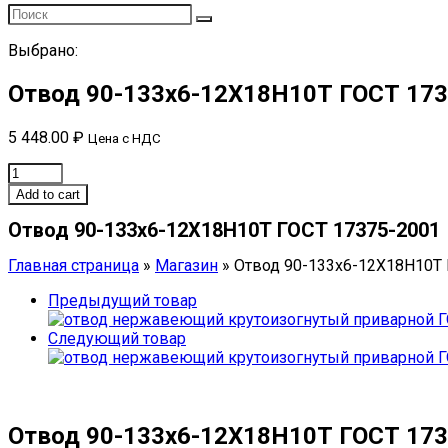
Выбрано:
Отвод 90-133х6-12Х18Н10Т ГОСТ 173
5 448.00
₽
Цена с НДС
Отвод
90-
Add to cart
133х6-
Отвод 90-133х6-12Х18Н10Т ГОСТ 17375-2001
12Х18Н10Т
ГОСТ
Главная страница
»
Магазин
»
Отвод 90-133х6-12Х18Н10Т 
17375-
2001
Предыдущий товар
quantity
Следующий товар
Отвод 90-133х6-12Х18Н10Т ГОСТ 173