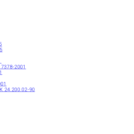
ТРЫЙ ЗАКАЗ ИЛИ ЗАКАЗАТЬ ТОВАР ОНЛ
5
5
1
17378-2001
1
001
 24.200.02-90