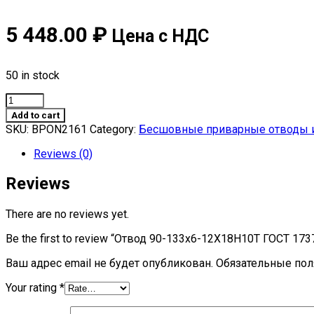
5 448.00
₽
Цена с НДС
50 in stock
Отвод
90-
Add to cart
133х6-
SKU:
BPON2161
Category:
Бесшовные приварные отводы и
12Х18Н10Т
ГОСТ
Reviews (0)
17375-
2001
Reviews
quantity
There are no reviews yet.
Be the first to review “Отвод 90-133х6-12Х18Н10Т ГОСТ 17
Ваш адрес email не будет опубликован.
Обязательные по
Your rating
*