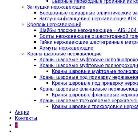
Сварные переходные тройники из ко
Заглушки нержавеющие
Бесшовные приварные эллиптические заг
Заглушки фланцевые нержавеющие АТК 2
Крепеж нержавеющий
Шайбы плоские нержавеющие – AISI 304 D
Болты нержавеющие с шестигранной головк
Гайки нержавеющие шестигранные метричес
Хомуты нержавеющие
Краны шаровые нержавеющие
Краны шаровые муфтовые неполнопрохо
Краны шаровые муфтовые полнопроходн
Краны шаровые муфтовые полнопро
Краны шаровые под приварку нержавеющ
Краны шаровые под приварку нерж
Краны шаровые фланцевые нержавеющие
Краны шаровые фланцевые нержав
Краны шаровые трехходовые нержавеющие
Краны шаровые трехходовые нержав
Акции
Контакты
0