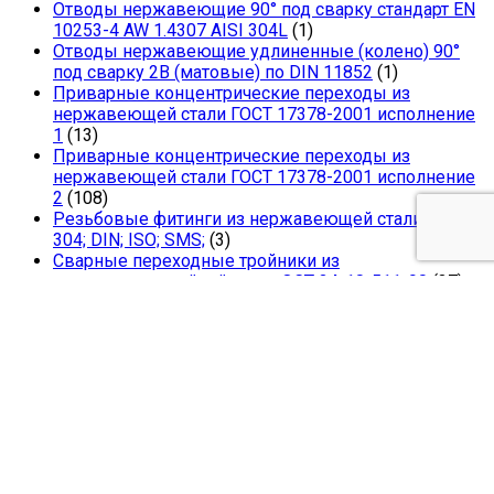
Отводы нержавеющие 90° под сварку стандарт EN
10253-4 AW 1.4307 AISI 304L
(1)
Отводы нержавеющие удлиненные (колено) 90°
под сварку 2В (матовые) по DIN 11852
(1)
Приварные концентрические переходы из
нержавеющей стали ГОСТ 17378-2001 исполнение
1
(13)
Приварные концентрические переходы из
нержавеющей стали ГОСТ 17378-2001 исполнение
2
(108)
Резьбовые фитинги из нержавеющей стали AISI
304; DIN; ISO; SMS;
(3)
Сварные переходные тройники из
коррозионностойкой стали ОСТ 34-10-511-90
(37)
Сварные равнопроходные тройники из
коррозионностойкой стали ОСТ 34-10-510-90
(32)
Фланцы молибденовые нержавеющие плоские
ГОСТ 33259 взамен ГОСТ 12820
(68)
Фланцы нержавеющие воротниковые ГОСТ 33259
взамен ГОСТ 12821
(112)
Фланцы нержавеющие плоские ГОСТ 33259
взамен ГОСТ 12820
(79)
Хомуты нержавеющие для труб с держателем (на
ножке) AISI 304
(1)