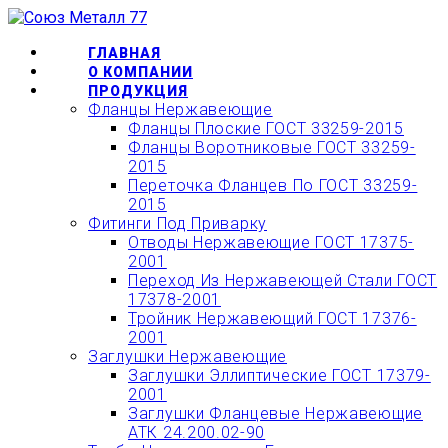
Перейти
ОФОРМИТЬ БЫСТРЫЙ
к
ЗАКАЗ ИЛИ ЗАКАЗАТЬ
КУПИТЬ
содержимому
ГЛАВНАЯ
О КОМПАНИИ
ТОВАР ОНЛАЙН
ПРОДУКЦИЯ
Фланцы Нержавеющие
Фланцы Плоские ГОСТ 33259-2015
Фланцы Воротниковые ГОСТ 33259-
2015
Переточка Фланцев По ГОСТ 33259-
2015
Фитинги Под Приварку
Отводы Нержавеющие ГОСТ 17375-
2001
Переход Из Нержавеющей Стали ГОСТ
17378-2001
Тройник Нержавеющий ГОСТ 17376-
2001
Заглушки Нержавеющие
Заглушки Эллиптические ГОСТ 17379-
2001
Заглушки Фланцевые Нержавеющие
АТК 24.200.02-90