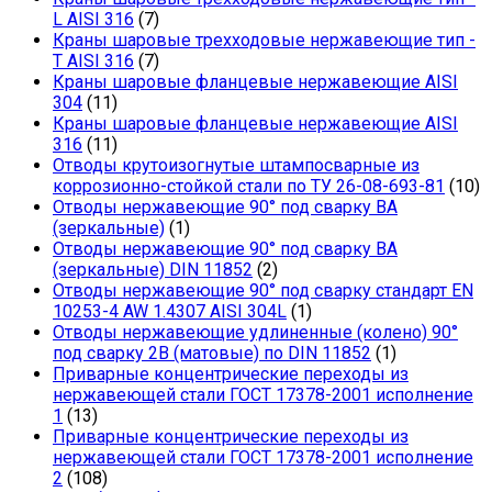
L AISI 316
(7)
Краны шаровые трехходовые нержавеющие тип -
T AISI 316
(7)
Краны шаровые фланцевые нержавеющие AISI
304
(11)
Краны шаровые фланцевые нержавеющие AISI
316
(11)
Отводы крутоизогнутые штампосварные из
коррозионно-стойкой стали по ТУ 26-08-693-81
(10)
Отводы нержавеющие 90° под сварку ВА
(зеркальные)
(1)
Отводы нержавеющие 90° под сварку ВА
(зеркальные) DIN 11852
(2)
Отводы нержавеющие 90° под сварку стандарт EN
10253-4 AW 1.4307 AISI 304L
(1)
Отводы нержавеющие удлиненные (колено) 90°
под сварку 2В (матовые) по DIN 11852
(1)
Приварные концентрические переходы из
нержавеющей стали ГОСТ 17378-2001 исполнение
1
(13)
Приварные концентрические переходы из
нержавеющей стали ГОСТ 17378-2001 исполнение
2
(108)