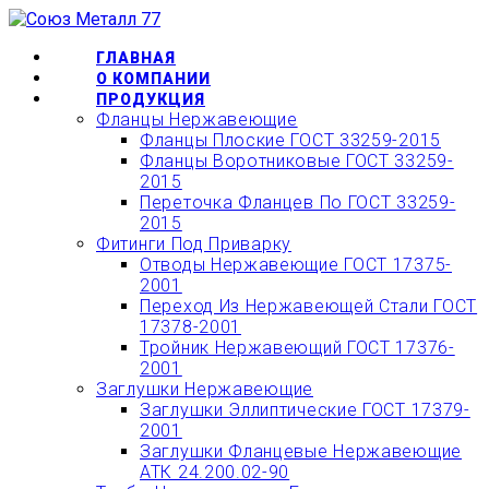
Перейти
ОФОРМИТЬ БЫСТРЫЙ
к
ЗАКАЗ ИЛИ ЗАКАЗАТЬ
КУПИТЬ
содержимому
ГЛАВНАЯ
О КОМПАНИИ
ТОВАР ОНЛАЙН
ПРОДУКЦИЯ
Фланцы Нержавеющие
Фланцы Плоские ГОСТ 33259-2015
Фланцы Воротниковые ГОСТ 33259-
2015
Переточка Фланцев По ГОСТ 33259-
2015
Фитинги Под Приварку
Отводы Нержавеющие ГОСТ 17375-
2001
Переход Из Нержавеющей Стали ГОСТ
17378-2001
Тройник Нержавеющий ГОСТ 17376-
2001
Заглушки Нержавеющие
Заглушки Эллиптические ГОСТ 17379-
2001
Заглушки Фланцевые Нержавеющие
АТК 24.200.02-90