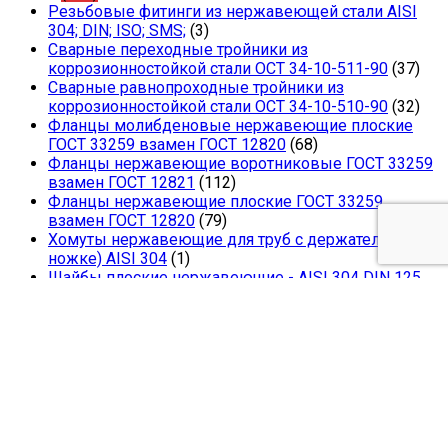
Резьбовые фитинги из нержавеющей стали AISI
304; DIN; ISO; SMS;
(3)
Сварные переходные тройники из
коррозионностойкой стали ОСТ 34-10-511-90
(37)
Сварные равнопроходные тройники из
коррозионностойкой стали ОСТ 34-10-510-90
(32)
Фланцы молибденовые нержавеющие плоские
ГОСТ 33259 взамен ГОСТ 12820
(68)
Фланцы нержавеющие воротниковые ГОСТ 33259
взамен ГОСТ 12821
(112)
Фланцы нержавеющие плоские ГОСТ 33259
взамен ГОСТ 12820
(79)
Хомуты нержавеющие для труб с держателем (на
ножке) AISI 304
(1)
Шайбы плоские нержавеющие - AISI 304 DIN 125
A2; ГОСТ 11371; ISO 7089
(8)
© 2011-2026 Cоюз Металл 77. Все права защищены.
×
×
Корзина