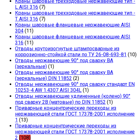
Краны шаровые трехходовые нержавеющие тип -
L AISI 316
(7)
Краны шаровые трехходовые нержавеющие тип -
T AISI 316
(7)
Краны шаровые фланцевые нержавеющие AISI
304
(11)
Краны шаровые фланцевые нержавеющие AISI
316
(11)
Отводы крутоизогнутые штампосварные из
коррозионно-стойкой стали по ТУ 26-08-693-81
(10)
Отводы нержавеющие 90° под сварку ВА
(зеркальные)
(1)
Отводы нержавеющие 90° под сварку ВА
(зеркальные) DIN 11852
(2)
Отводы нержавеющие 90° под сварку стандарт EN
10253-4 AW 1.4307 AISI 304L
(1)
Отводы нержавеющие удлиненные (колено) 90°
под сварку 2В (матовые) по DIN 11852
(1)
Приварные концентрические переходы из
нержавеющей стали ГОСТ 17378-2001 исполнение
1
(13)
Приварные концентрические переходы из
нержавеющей стали ГОСТ 17378-2001 исполнение
2
(108)