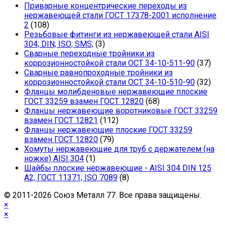
Приварные концентрические переходы из
нержавеющей стали ГОСТ 17378-2001 исполнение
2
(108)
Резьбовые фитинги из нержавеющей стали AISI
304; DIN; ISO; SMS;
(3)
Сварные переходные тройники из
коррозионностойкой стали ОСТ 34-10-511-90
(37)
Сварные равнопроходные тройники из
коррозионностойкой стали ОСТ 34-10-510-90
(32)
Фланцы молибденовые нержавеющие плоские
ГОСТ 33259 взамен ГОСТ 12820
(68)
Фланцы нержавеющие воротниковые ГОСТ 33259
взамен ГОСТ 12821
(112)
Фланцы нержавеющие плоские ГОСТ 33259
взамен ГОСТ 12820
(79)
Хомуты нержавеющие для труб с держателем (на
ножке) AISI 304
(1)
Шайбы плоские нержавеющие - AISI 304 DIN 125
A2; ГОСТ 11371; ISO 7089
(8)
© 2011-2026 Cоюз Металл 77. Все права защищены.
×
×