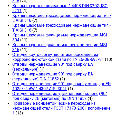
316
(20)
Краны шаровые приварные 1.4408 DIN 3202; ISO
5211
(1)
Краны шаровые трехходовые нержавеющие тип -
L AISI 316
(7)
Краны шаровые трехходовые нержавеющие тип -
T AISI 316
(7)
Краны шаровые фланцевые нержавеющие AISI
304
(11)
Краны шаровые фланцевые нержавеющие AISI
316
(11)
Отводы крутоизогнутые штампосварные из
коррозионно-стойкой стали по ТУ 26-08-693-81
(10)
Отводы нержавеющие 90° под сварку ВА
(зеркальные)
(1)
Отводы нержавеющие 90° под сварку ВА
(зеркальные) DIN 11852
(2)
Отводы нержавеющие 90° под сварку стандарт EN
10253-4 AW 1.4307 AISI 304L
(1)
Отводы нержавеющие удлиненные (колено) 90°
под сварку 2В (матовые) по DIN 11852
(1)
Приварные концентрические переходы из
нержавеющей стали ГОСТ 17378-2001 исполнение
1
(13)