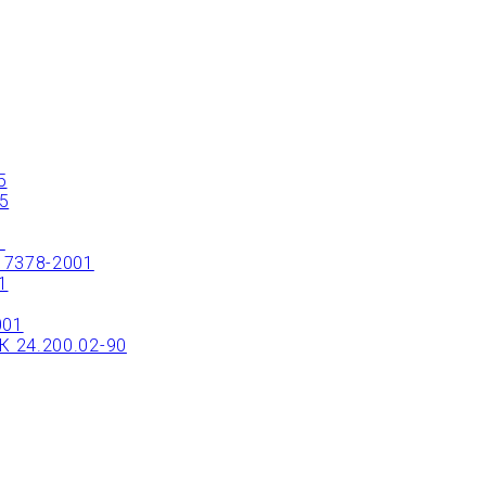
ТРЫЙ ЗАКАЗ ИЛИ ЗАКАЗАТЬ ТОВАР ОНЛ
5
5
1
17378-2001
1
001
 24.200.02-90