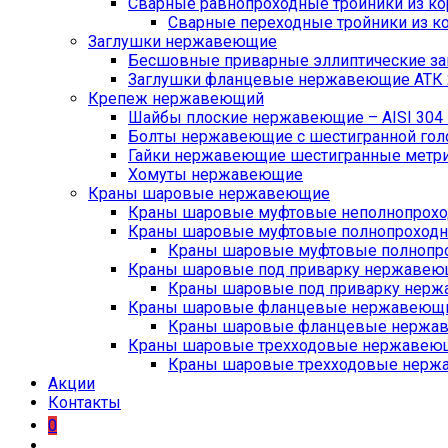
Сварные равнопроходные тройники из кор
Сварные переходные тройники из ко
Заглушки нержавеющие
Бесшовные приварные эллиптические заг
Заглушки фланцевые нержавеющие АТК 2
Крепеж нержавеющий
Шайбы плоские нержавеющие – AISI 304 D
Болты нержавеющие с шестигранной головк
Гайки нержавеющие шестигранные метричес
Хомуты нержавеющие
Краны шаровые нержавеющие
Краны шаровые муфтовые неполнопрохо
Краны шаровые муфтовые полнопроходн
Краны шаровые муфтовые полнопро
Краны шаровые под приварку нержавеющ
Краны шаровые под приварку нерж
Краны шаровые фланцевые нержавеющие
Краны шаровые фланцевые нержав
Краны шаровые трехходовые нержавеющие
Краны шаровые трехходовые нержав
Акции
Контакты
0