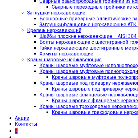
Сварные равнопроходные тройники из кор
Сварные переходные тройники из ко
Заглушки нержавеющие
Бесшовные приварные эллиптические заг
Заглушки фланцевые нержавеющие АТК 2
Крепеж нержавеющий
Шайбы плоские нержавеющие – AISI 304 D
Болты нержавеющие с шестигранной головк
Гайки нержавеющие шестигранные метричес
Хомуты нержавеющие
Краны шаровые нержавеющие
Краны шаровые муфтовые неполнопрохо
Краны шаровые муфтовые полнопроходн
Краны шаровые муфтовые полнопро
Краны шаровые под приварку нержавеющ
Краны шаровые под приварку нерж
Краны шаровые фланцевые нержавеющие
Краны шаровые фланцевые нержав
Краны шаровые трехходовые нержавеющие
Краны шаровые трехходовые нержав
Акции
Контакты
0