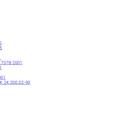
ТРЫЙ ЗАКАЗ ИЛИ ЗАКАЗАТЬ ТОВАР ОНЛ
5
5
1
17378-2001
1
001
 24.200.02-90