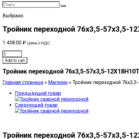
Выбрано:
Тройник переходной 76х3,5-57х3,5-
1 438.00
₽
Цена с НДС
Тройник
переходной
Add to cart
76х3,5-
Тройник переходной 76х3,5-57х3,5-12Х18Н10Т
57х3,5-
12Х18Н10Т
Главная страница
»
Магазин
»
Тройник переходной 76х3,5
ОСТ
34-
Предыдущий товар
10-
511-
Следующий товар
90
quantity
Тройник переходной 76х3,5-57х3,5-1