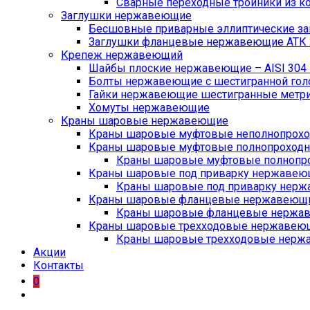
Сварные переходные тройники из ко
Заглушки нержавеющие
Бесшовные приварные эллиптические заг
Заглушки фланцевые нержавеющие АТК 2
Крепеж нержавеющий
Шайбы плоские нержавеющие – AISI 304 D
Болты нержавеющие с шестигранной головк
Гайки нержавеющие шестигранные метричес
Хомуты нержавеющие
Краны шаровые нержавеющие
Краны шаровые муфтовые неполнопрохо
Краны шаровые муфтовые полнопроходн
Краны шаровые муфтовые полнопро
Краны шаровые под приварку нержавеющ
Краны шаровые под приварку нерж
Краны шаровые фланцевые нержавеющие
Краны шаровые фланцевые нержав
Краны шаровые трехходовые нержавеющие
Краны шаровые трехходовые нержав
Акции
Контакты
0