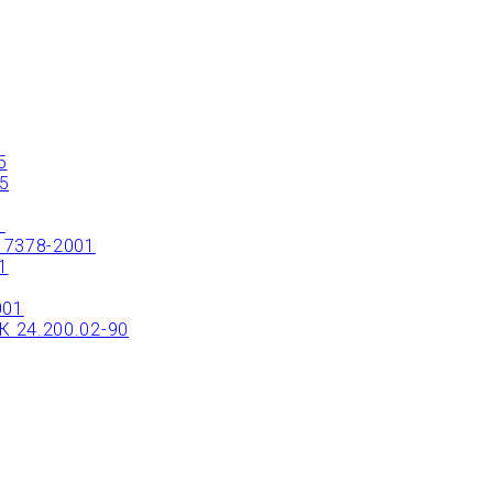
ТРЫЙ ЗАКАЗ ИЛИ ЗАКАЗАТЬ ТОВАР ОНЛ
5
5
1
17378-2001
1
001
 24.200.02-90