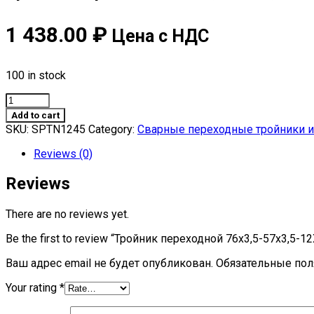
1 438.00
₽
Цена с НДС
100 in stock
Тройник
переходной
Add to cart
76х3,5-
SKU:
SPTN1245
Category:
Сварные переходные тройники из
57х3,5-
12Х18Н10Т
Reviews (0)
ОСТ
34-
Reviews
10-
511-
There are no reviews yet.
90
quantity
Be the first to review “Тройник переходной 76х3,5-57х3,5-
Ваш адрес email не будет опубликован.
Обязательные по
Your rating
*